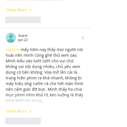
Show More
Like
Reply
Guest
Jun 22
rophim
 mấy hôm nay thấy mọi người nói 
hoài nên mình cũng ghé thử xem sao. 
Mình kiểu vào lướt lướt cho vui chứ 
không soi nội dung nhiều, chủ yếu xem 
dùng có tiện không. Vừa mở lên cái là 
trang hiện phim ra khá nhanh, không bị 
mấy hiệu ứng rườm rà che hết màn hình 
nên cảm giác đỡ bực. Mình thấy họ chia 
mục phim nhìn khá rõ, kéo xuống là thấy 
từng khối nội dung…
Show More
Like
Reply