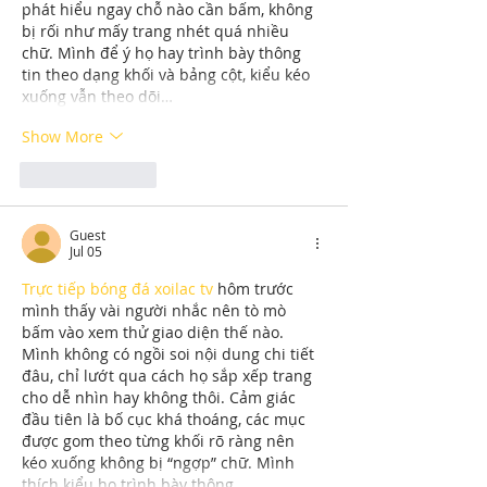
phát hiểu ngay chỗ nào cần bấm, không 
bị rối như mấy trang nhét quá nhiều 
chữ. Mình để ý họ hay trình bày thông 
tin theo dạng khối và bảng cột, kiểu kéo 
xuống vẫn theo dõi…
Show More
Like
Reply
Guest
Jul 05
Trực tiếp bóng đá xoilac tv
 hôm trước 
mình thấy vài người nhắc nên tò mò 
bấm vào xem thử giao diện thế nào. 
Mình không có ngồi soi nội dung chi tiết 
đâu, chỉ lướt qua cách họ sắp xếp trang 
cho dễ nhìn hay không thôi. Cảm giác 
đầu tiên là bố cục khá thoáng, các mục 
được gom theo từng khối rõ ràng nên 
kéo xuống không bị “ngợp” chữ. Mình 
thích kiểu họ trình bày thông…