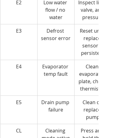
E2
Low water 
Inspect line, 
flow / no 
valve, and 
water
pressure
E3
Defrost 
Reset unit, 
sensor error
replace 
sensor if 
persistent
E4
Evaporator 
Clean 
temp fault
evaporator 
plate, check 
thermistor
E5
Drain pump 
Clean or 
failure
replace 
pump
CL
Cleaning 
Press and 