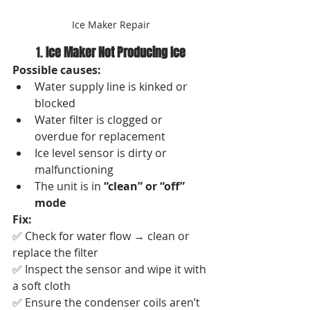
Ice Maker Repair
1. 
Ice Maker Not Producing Ice
Possible causes:
Water supply line is kinked or 
blocked
Water filter is clogged or 
overdue for replacement
Ice level sensor is dirty or 
malfunctioning
The unit is in 
“clean” or “off” 
mode
Fix:
✅ Check for water flow → clean or 
replace the filter
✅ Inspect the sensor and wipe it with 
a soft cloth
✅ Ensure the condenser coils aren’t 