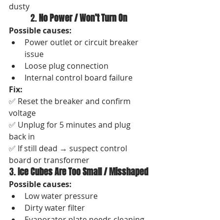
dusty
2. 
No Power / Won’t Turn On
Possible causes:
Power outlet or circuit breaker 
issue
Loose plug connection
Internal control board failure
Fix:
✅ Reset the breaker and confirm 
voltage
✅ Unplug for 5 minutes and plug 
back in
✅ If still dead → suspect control 
board or transformer
3. 
Ice Cubes Are Too Small / Misshaped
Possible causes:
Low water pressure
Dirty water filter
Evaporator plate needs cleaning