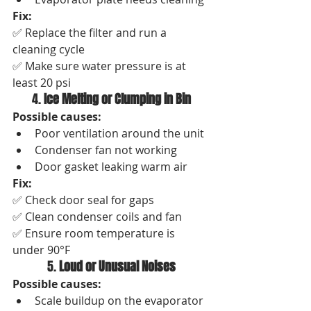
Fix:
✅ Replace the filter and run a 
cleaning cycle
✅ Make sure water pressure is at 
least 20 psi
4. 
Ice Melting or Clumping in Bin
Possible causes:
Poor ventilation around the unit
Condenser fan not working
Door gasket leaking warm air
Fix:
✅ Check door seal for gaps
✅ Clean condenser coils and fan
✅ Ensure room temperature is 
under 90°F
5. 
Loud or Unusual Noises
Possible causes:
Scale buildup on the evaporator