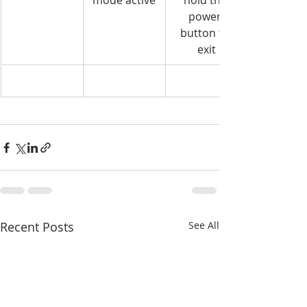
mode active
hold the 
power 
button to 
exit
Recent Posts
See All