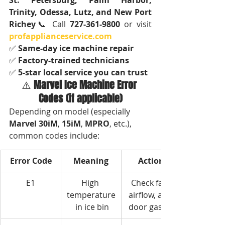
St. Petersburg, Palm Harbor, 
Trinity, Odessa, Lutz, and New Port 
Richey
📞 Call 
727-361-9800
 or visit 
profapplianceservice.com
✅ 
Same-day ice machine repair
✅ 
Factory-trained technicians
✅ 
5-star local service you can trust
⚠️ 
Marvel Ice Machine Error 
Codes (if applicable)
Depending on model (especially 
Marvel 30iM
, 
15iM
, 
MPRO
, etc.), 
common codes include:
Error Code
Meaning
Action
E1
High 
Check fan, 
temperature
airflow, and 
 in ice bin
door gasket