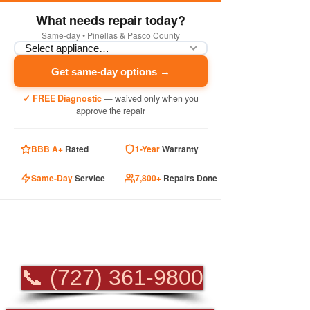
What needs repair today?
Same-day • Pinellas & Pasco County
Get same-day options →
✓ FREE Diagnostic
— waived only when you
approve the repair
BBB A+
Rated
1-Year
Warranty
Same-Day
Service
7,800+
Repairs Done
PROFESSIONAL
APPLIANCE REPAIR
📞 (727) 361-9800