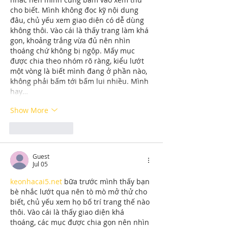
cho biết. Mình không đọc kỹ nội dung 
đâu, chủ yếu xem giao diện có dễ dùng 
không thôi. Vào cái là thấy trang làm khá 
gọn, khoảng trắng vừa đủ nên nhìn 
thoáng chứ không bị ngộp. Mấy mục 
được chia theo nhóm rõ ràng, kiểu lướt 
một vòng là biết mình đang ở phần nào, 
không phải bấm tới bấm lui nhiều. Mình 
hay…
Show More
Like
Reply
Guest
Jul 05
keonhacai5.net
 bữa trước mình thấy bạn 
bè nhắc lướt qua nên tò mò mở thử cho 
biết, chủ yếu xem họ bố trí trang thế nào 
thôi. Vào cái là thấy giao diện khá 
thoáng, các mục được chia gọn nên nhìn 