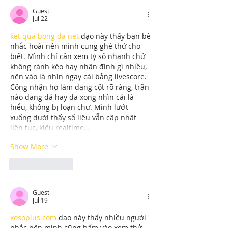
Repair in Largo
Guest
Jul 22
ket qua bong da net
 dạo này thấy bạn bè 
nhắc hoài nên mình cũng ghé thử cho 
biết. Mình chỉ cần xem tỷ số nhanh chứ 
không rành kèo hay nhận định gì nhiều, 
nên vào là nhìn ngay cái bảng livescore. 
Công nhận họ làm dạng cột rõ ràng, trận 
nào đang đá hay đã xong nhìn cái là 
hiểu, không bị loạn chữ. Mình lướt 
xuống dưới thấy số liệu vẫn cập nhật 
liên tục, kiểu realtime…
Show More
Like
Reply
Guest
Jul 19
xosoplus.com
 dạo này thấy nhiều người 
nhắc nên mình cũng bấm vào xem thử 