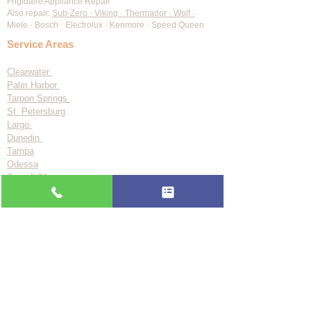
Frigidaire Appliance Repair
Also repair:
Sub-Zero · Viking · Thermador · Wolf ·
Miele · Bosch · Electrolux · Kenmore · Speed Queen
Service Areas
Clearwater
Palm Harbor
Tarpon Springs
St. Petersburg
Largo
Dunedin
Tampa
Odessa
See all 24 areas
About Us
Blog
FAQ
Privacy Policy
Accessibility Statement
BBB A+ Since 2017
📞 (727) 361-9800
🗓️ Book Online