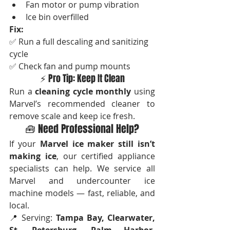
Fan motor or pump vibration
Ice bin overfilled
Fix:
✅ Run a full descaling and sanitizing 
cycle
✅ Check fan and pump mounts
⚡ Pro Tip: Keep It Clean
Run a 
cleaning cycle monthly
 using 
Marvel’s recommended cleaner to 
remove scale and keep ice fresh.
🧰 Need Professional Help?
If your 
Marvel ice maker still isn’t 
making ice
, our certified appliance 
specialists can help. We service all 
Marvel and undercounter ice 
machine models — fast, reliable, and 
local.
📍 Serving: 
Tampa Bay, Clearwater, 